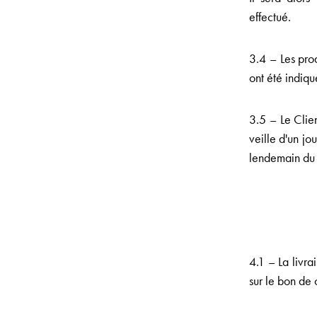
effectué.
3.4 – Les pro
ont été indiq
3.5 – Le Clie
veille d'un jou
lendemain du j
4.1 – La livra
sur le bon de