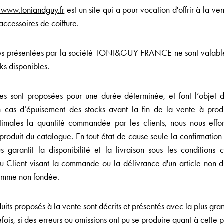
/www.toniandguy.fr
est un site qui a pour vocation d'offrir à la ven
 accessoires de coiffure.
res présentées par la société TONI&GUY FRANCE ne sont valabl
cks disponibles.
res sont proposées pour une durée déterminée, et font l’objet
n cas d’épuisement des stocks avant la fin de la vente à pro
timales la quantité commandée par les clients, nous nous effo
 produit du catalogue. En tout état de cause seule la confirmation
s garantit la disponibilité et la livraison sous les conditions c
u Client visant la commande ou la délivrance d'un article non d
omme non fondée.
uits proposés à la vente sont décrits et présentés avec la plus gr
efois, si des erreurs ou omissions ont pu se produire quant à cette p