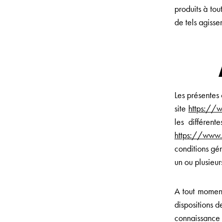
produits à tou
de tels agisse
Les présentes 
site
https://w
les différen
https://www.t
conditions gé
un ou plusieu
A tout momen
dispositions 
connaissanc