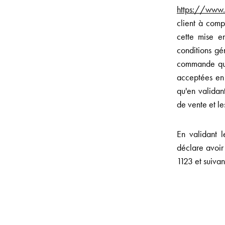
https://www.t
client à comp
cette mise e
conditions gé
commande qu’a
acceptées en
qu'en validan
de vente et le
En validant 
déclare avoir 
1123 et suivan