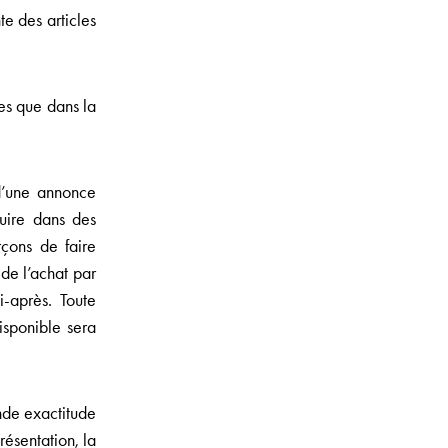
te des articles
es que dans la
 d’une annonce
duire dans des
rçons de faire
 de l’achat par
i-après. Toute
isponible sera
ande exactitude
résentation, la