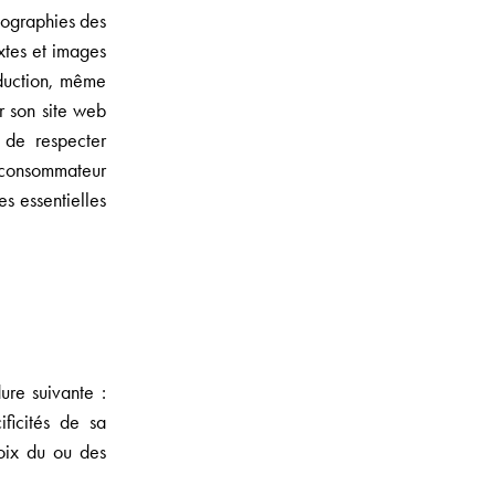
tographies des
extes et images
oduction, même
r son site web
t de respecter
e consommateur
es essentielles
re suivante :
ificités de sa
hoix du ou des