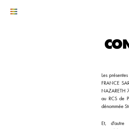
CON
Les présentes
FRANCE SARL
NAZARETH 75
au RCS de P
dénommée S
Et, d'autre