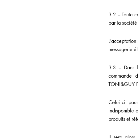
3.2 – Toute c
par la soci
L'acceptation
messagerie él
3.3 – Dans l'
commande de
TONI&GUY FRA
Celui-ci pou
indisponible 
produits et r
Il sera alor