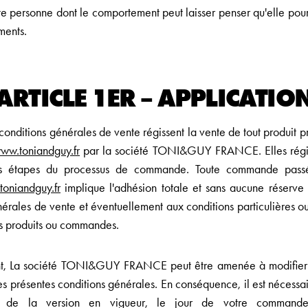
te personne dont le comportement peut laisser penser qu'elle pourr
ments.
ARTICLE 1ER – APPLICATIO
conditions générales de vente régissent la vente de tout produit p
ww.toniandguy.fr
par la société TONI&GUY FRANCE. Elles régis
tes étapes du processus de commande. Toute commande passé
oniandguy.fr
implique l'adhésion totale et sans aucune réserve
nérales de vente et éventuellement aux conditions particulières ou
rs produits ou commandes.
t, La société TONI&GUY FRANCE peut être amenée à modifier 
des présentes conditions générales. En conséquence, il est nécessa
e de la version en vigueur, le jour de votre commande