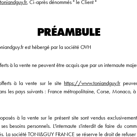
oniandguy.fr
, Ci-après dénommés " le Client "
PRÉAMBULE
oniandguy.fr est hébergé par la société OVH
fferts à la vente ne peuvent être acquis que par un internaute maje
offerts à la vente sur le site
https://www.toniandguy.fr
peuven
ns les pays suivants : France métropolitaine, Corse, Monaco, à 
proposés à la vente sur le présent site sont vendus exclusivement 
 ses besoins personnels. L'internaute s'interdit de faire du com
tés. La société TONI&GUY FRANCE se réserve le droit de refuser