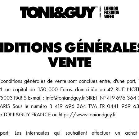
DITIONS GÉNÉRALE
VENTE
 conditions générales de vente sont conclues entre, d'une pa
 au capital de 150 000 Euros, domiciliée au 42 RUE N
003 PARIS E-mail :
info@toniandguy.fr
SIRET N°419 696 364 0
ARIS Sous le numéro B 419 696 364 TVA FR 0441 969 63
te TONI&GUY FRANCE ou
https://www.toniandguy.fr
.
 part, Les internautes qui souhaitent effectuer un achat