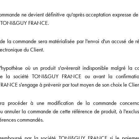
ommande ne devient définitive qu'après acceptation expresse 
été TONI&GUY FRANCE.
 de la commande sera matérialisée par l'envoi d'un accusé de ré
ectronique du Client.
hypothèse où un produit s'avèrerait indisponible malgré la c
 la société TONI&GUY FRANCE ou avant la confirmation
NCE s'engage à prévenir par tout moyen de son choix le Clien
rra procéder à une modification de la commande concernan
ou annuler la commande de cette référence de produit, à l'exclus
éférences commandés.
s remboursé par la société TONI&GUY FRANCE si le paiemen