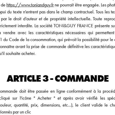
é de
https://www.toniandguy.fr
ne pourrait être engagée. Les pho
ppui du texte n'entrent pas dans le champ contractuel. Tous les t
 par le droit d’auteur et de propriété intellectuelle. Toute repr
 strictement interdite. La société TONI&GUY FRANCE présente su
à vendre avec les caractéristiques nécessaires qui permetten
11-1 du Code de la consommation, qui prévoit la possibilité pour l
onnaître avant la prise de commande définitive les caractéristiqu
u'il souhaite acheter.
ARTICLE 3 - COMMANDE
commande doit être passée en ligne conformément à la procédu
liqué sur l'icône " Acheter " et après avoir vérifié les spéc
leur, quantité, prix, dimensions, etc...), le client valide le c
tionnés par un clic