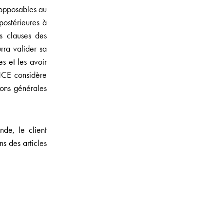
t opposables au
postérieures à
s clauses des
rra valider sa
s et les avoir
NCE considère
ions générales
de, le client
ns des articles