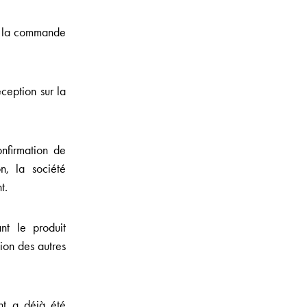
de la commande
ception sur la
onfirmation de
, la société
t.
t le produit
ion des autres
t a déjà été