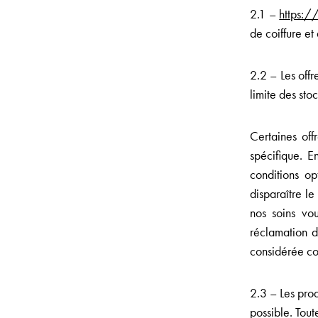
2.1 –
https:/
de coiffure et
2.2 – Les off
limite des sto
Certaines off
spécifique. E
conditions op
disparaître le
nos soins vou
réclamation d
considérée c
2.3 – Les prod
possible. Tout