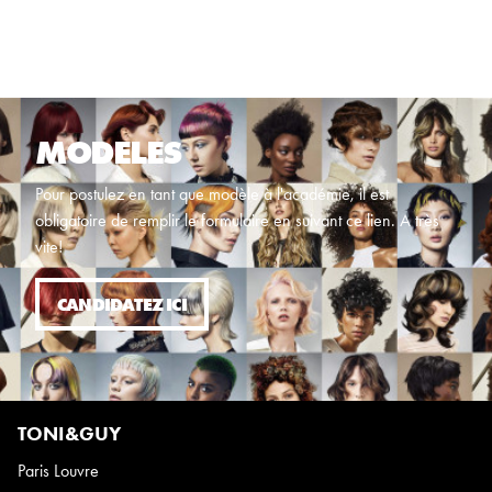
MODELES
Pour postulez en tant que modèle à l'académie, il est
obligatoire de remplir le formulaire en suivant ce lien. A très
vite!
CANDIDATEZ ICI
TONI&GUY
Paris Louvre